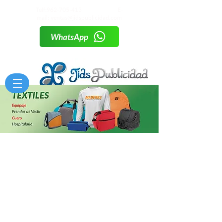
Telf:
962-705-413
E-
mail:
ventas@jidspublicidad.com
WhatsApp